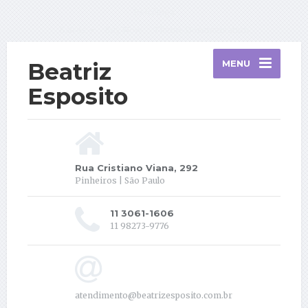
Psicóloga
Extras
Buy Now
Theme Documentation
Beatriz
MENU
Esposito
Rua Cristiano Viana, 292
Pinheiros | São Paulo
11 3061-1606
11 98273-9776
atendimento@beatrizesposito.com.br