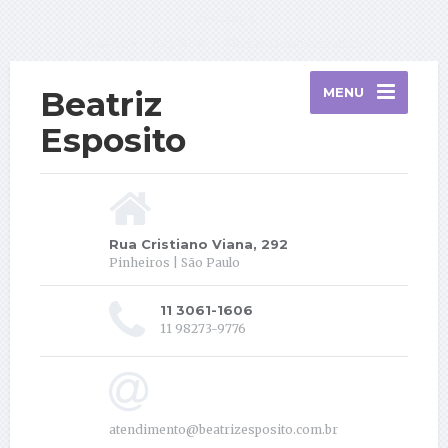
Psicóloga
Extras
Buy Now
Theme Documentation
Beatriz
MENU
Esposito
Rua Cristiano Viana, 292
Pinheiros | São Paulo
11 3061-1606
11 98273-9776
atendimento@beatrizesposito.com.br