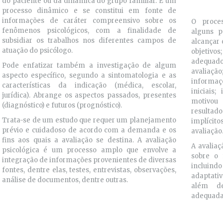
do paciente ou da dinâmica do grupo familiar. É um
processo dinâmico e se constitui em fonte de
informações de caráter compreensivo sobre os
O proces
fenômenos psicológicos, com a finalidade de
alguns p
subsidiar os trabalhos nos diferentes campos de
alcançar 
atuação do psicólogo.
objetivos
adequado
Pode enfatizar também a investigação de algum
avaliaçã
aspecto específico, segundo a sintomatologia e as
informa
características da indicação (médica, escolar,
iniciais
jurídica). Abrange os aspectos passados, presentes
motivou 
(diagnóstico) e futuros (prognóstico).
resultad
Trata-se de um estudo que requer um planejamento
implícito
prévio e cuidadoso de acordo com a demanda e os
avaliação
fins aos quais a avaliação se destina. A avaliação
A avaliaç
psicológica é um processo amplo que envolve a
sobre o 
integração de informações provenientes de diversas
incluindo
fontes, dentre elas, testes, entrevistas, observações,
adaptativ
análise de documentos, dentre outras.
além de
adequada