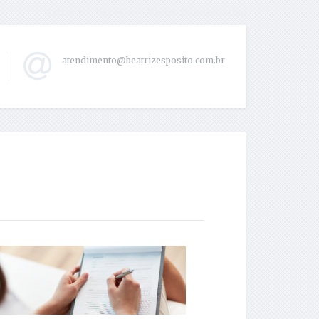
Extras
Buy Now
Theme Documentation
atendimento@beatrizesposito.com.br