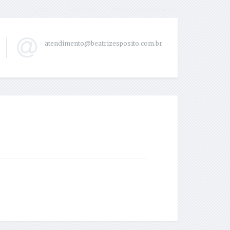
Extras
Buy Now
Theme Documentation
atendimento@beatrizesposito.com.br